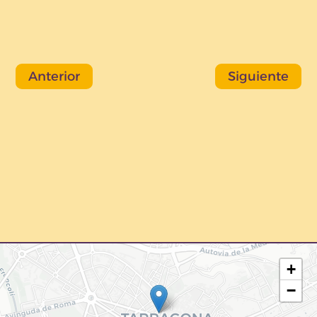
Anterior
Siguiente
+
−