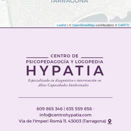
Leaflet
| ©
OpenStreetMap
contribuidors ©
CARTO
609 865 346
|
635 559 858
-
info@centrohypatia.com
Via de l'Imperi Romà 11, 43003 (Tarragona)