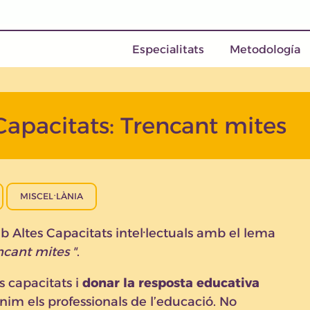
Especialitats
Metodología
Capacitats: Trencant mites
MISCEL·LÀNIA
 Altes Capacitats intel·lectuals amb el lema
encant mites
.
s capacitats i
donar la resposta educativa
im els professionals de l’educació. No