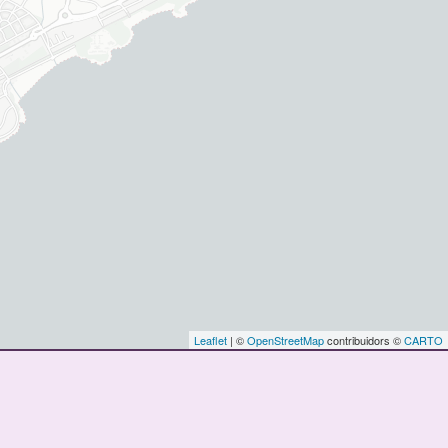
Leaflet
| ©
OpenStreetMap
contribuidors ©
CARTO