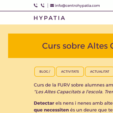
info@centrohypatia.com
Curs sobre Altes 
BLOG /
ACTIVITATS
ACTUALITAT
Curs de la FURV sobre alumnes amb
Les Altes Capacitats a l'escola. Tr
Detectar
els nens i nenes amb alte
que necessiten
és un deure que ten