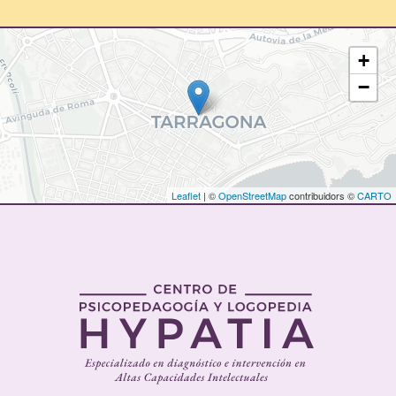
+
−
Leaflet
| ©
OpenStreetMap
contribuidors ©
CARTO