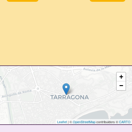
+
−
Leaflet
| ©
OpenStreetMap
contribuidors ©
CARTO